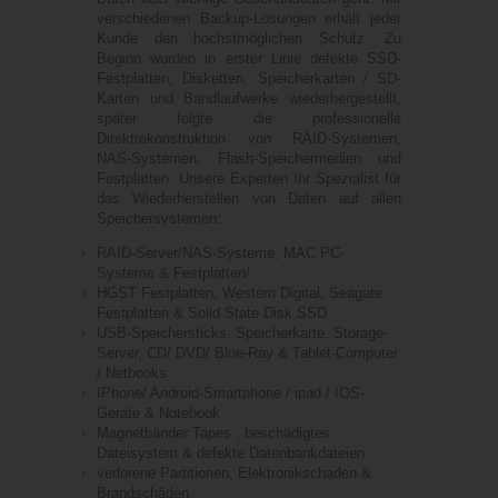
verschiedenen Backup-Lösungen erhält jeder
Kunde den höchstmöglichen Schutz. Zu
Beginn wurden in erster Linie defekte SSD-
Festplatten, Disketten, Speicherkarten / SD-
Karten und Bandlaufwerke wiederhergestellt,
später folgte die professionelle
Direktrekonstruktion von RAID-Systemen,
NAS-Systemen, Flash-Speichermedien und
Festplatten: Unsere Experten Ihr Spezialist für
das Wiederherstellen von Daten auf allen
Speichersystemen:
RAID-Server/NAS-Systeme, MAC PC-
Systeme & Festplatten/
HGST Festplatten, Western Digital, Seagate
Festplatten & Solid State Disk SSD
USB-Speichersticks, Speicherkarte, Storage-
Server, CD/ DVD/ Blue-Ray & Tablet-Computer
/ Netbooks
IPhone/ Android-Smartphone / ipad / IOS-
Geräte & Notebook
Magnetbänder Tapes , beschädigtes
Dateisystem & defekte Datenbankdateien
verlorene Partitionen, Elektronikschaden &
Brandschäden