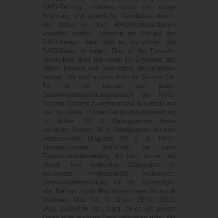
RAID-Rettung, sondern auch die nötige
Erfahrung und gründliche Kenntnisse davon,
wie Daten in allen RAID-Konfigurationen
verwaltet werden. Scheitert ein Rebuild des
RAID-Arrays, dann wird es kompliziert alle
RAID-Daten zu retten. Dies ist der Tatsache
geschuldet, dass bei einem RAID-Rebuild alte
Daten, Dateien und Datensätze überschrieben
werden. Wir sind auch in
Köln
für Sie vor Ort.
Es ist es ratsam von jedem
Datenwiederherstellungsversuch am RAID-
System Abstand zu nehmen und in Kontakt mit
uns zu treten. Unsere Festplattendatenrettung
ist sicher: 100 % Datengarantie, keine
unnötigen Kosten, 95 % Erfolgsquote und eine
professionelle Diagnose für z. B. RAID-
Storagesysteme. Maßarbeit bei jeder
Festplattendatenrettung: Ab jetzt immer und
überall Ihre wertvollen Datensätze in
Reichweite. Professionelle Fullservice-
Datenwiederherstellung für alle Datenträger,
alle Marken sowie Betriebssysteme Microsoft
Windows, Mac OS X, Linux, ZETA, OS/2,
DOS, BSD-Unix etc.: Egal, ob es um private
Daten oder wichtige Geschäftsdaten geht. Mit