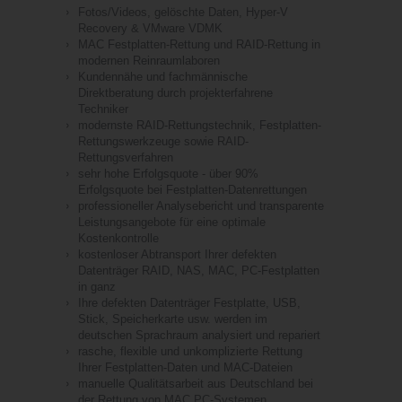
Fotos/Videos, gelöschte Daten, Hyper-V
Recovery & VMware VDMK
MAC Festplatten-Rettung und RAID-Rettung in
modernen Reinraumlaboren
Kundennähe und fachmännische
Direktberatung durch projekterfahrene
Techniker
modernste RAID-Rettungstechnik, Festplatten-
Rettungswerkzeuge sowie RAID-
Rettungsverfahren
sehr hohe Erfolgsquote - über 90%
Erfolgsquote bei Festplatten-Datenrettungen
professioneller Analysebericht und transparente
Leistungsangebote für eine optimale
Kostenkontrolle
kostenloser Abtransport Ihrer defekten
Datenträger RAID, NAS, MAC, PC-Festplatten
in ganz
Ihre defekten Datenträger Festplatte, USB,
Stick, Speicherkarte usw. werden im
deutschen Sprachraum analysiert und repariert
rasche, flexible und unkomplizierte Rettung
Ihrer Festplatten-Daten und MAC-Dateien
manuelle Qualitätsarbeit aus Deutschland bei
der Rettung von MAC PC-Systemen