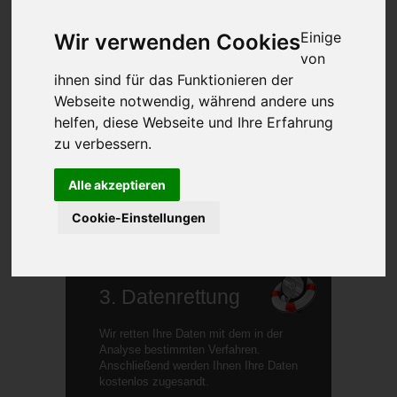
Hinweis zur kostenlosen Abholung!
Mehr erfahren...
Einige
Wir verwenden Cookies
von
ihnen sind für das Funktionieren der
2. Analyse
Webseite notwendig, während andere uns
helfen, diese Webseite und Ihre Erfahrung
In der Analyse suchen unsere
Datenretter nach der Ursache des
zu verbessern.
Datenverlusts und einer Lösung, um
die Daten zu retten. In vielen Fällen
Alle akzeptieren
können wir bereits in diesem Schritt
Ihre Daten retten.
Cookie-Einstellungen
Mehr erfahren...
3. Datenrettung
Wir retten Ihre Daten mit dem in der
Analyse bestimmten Verfahren.
Anschließend werden Ihnen Ihre Daten
kostenlos zugesandt.