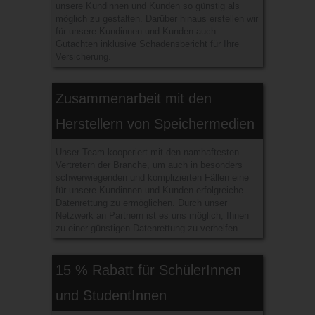
unsere Kundinnen und Kunden so günstig als
möglich zu gestalten. Darüber hinaus erstellen wir
für unsere Kundinnen und Kunden auch
Gutachten inklusive Schadensbericht für Ihre
Versicherung.
Zusammenarbeit mit den
Herstellern von Speichermedien
Unser Team kooperiert mit den namhaftesten
Vertretern der Branche, um auch in besonders
schwerwiegenden und komplizierten Fällen eine
für unsere Kundinnen und Kunden erfolgreiche
Datenrettung zu ermöglichen. Durch unser
Netzwerk an Partnern ist es uns möglich, Ihnen
zu einer günstigen Datenrettung zu verhelfen.
15 % Rabatt für SchülerInnen
und StudentInnen