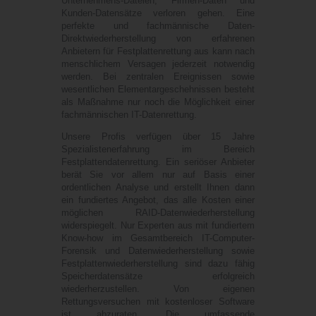
Unternehmens-Dateien, Firmen-Daten und
Kunden-Datensätze verloren gehen. Eine
perfekte und fachmännische Daten-
Direktwiederherstellung von erfahrenen
Anbietern für Festplattenrettung aus kann nach
menschlichem Versagen jederzeit notwendig
werden. Bei zentralen Ereignissen sowie
wesentlichen Elementargeschehnissen besteht
als Maßnahme nur noch die Möglichkeit einer
fachmännischen IT-Datenrettung.
Unsere Profis verfügen über 15 Jahre
Spezialistenerfahrung im Bereich
Festplattendatenrettung. Ein seriöser Anbieter
berät Sie vor allem nur auf Basis einer
ordentlichen Analyse und erstellt Ihnen dann
ein fundiertes Angebot, das alle Kosten einer
möglichen RAID-Datenwiederherstellung
widerspiegelt. Nur Experten aus mit fundiertem
Know-how im Gesamtbereich IT-Computer-
Forensik und Datenwiederherstellung sowie
Festplattenwiederherstellung sind dazu fähig
Speicherdatensätze erfolgreich
wiederherzustellen. Von eigenen
Rettungsversuchen mit kostenloser Software
ist abzuraten. Die umfassende