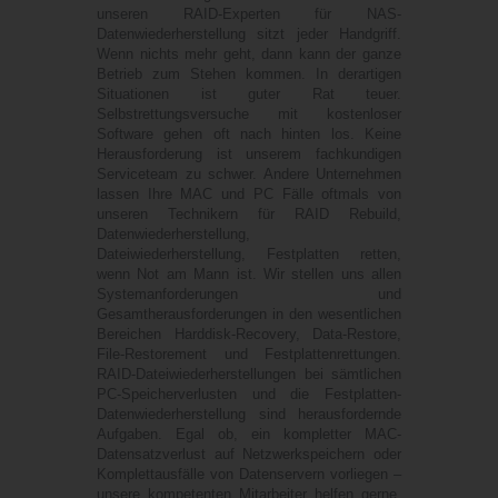
unseren RAID-Experten für NAS-
Datenwiederherstellung sitzt jeder Handgriff.
Wenn nichts mehr geht, dann kann der ganze
Betrieb zum Stehen kommen. In derartigen
Situationen ist guter Rat teuer.
Selbstrettungsversuche mit kostenloser
Software gehen oft nach hinten los. Keine
Herausforderung ist unserem fachkundigen
Serviceteam zu schwer. Andere Unternehmen
lassen Ihre MAC und PC Fälle oftmals von
unseren Technikern für RAID Rebuild,
Datenwiederherstellung,
Dateiwiederherstellung, Festplatten retten,
wenn Not am Mann ist. Wir stellen uns allen
Systemanforderungen und
Gesamtherausforderungen in den wesentlichen
Bereichen Harddisk-Recovery, Data-Restore,
File-Restorement und Festplattenrettungen.
RAID-Dateiwiederherstellungen bei sämtlichen
PC-Speicherverlusten und die Festplatten-
Datenwiederherstellung sind herausfordernde
Aufgaben. Egal ob, ein kompletter MAC-
Datensatzverlust auf Netzwerkspeichern oder
Komplettausfälle von Datenservern vorliegen –
unsere kompetenten Mitarbeiter helfen gerne.