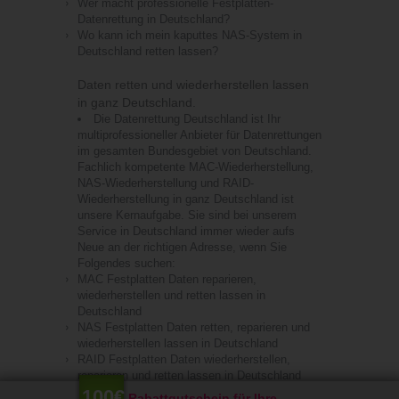
Wer macht professionelle Festplatten-
Datenrettung in Deutschland?
Wo kann ich mein kaputtes NAS-System in
Deutschland retten lassen?
Daten retten und wiederherstellen lassen
in ganz Deutschland.
Die Datenrettung Deutschland ist Ihr
multiprofessioneller Anbieter für Datenrettungen
im gesamten Bundesgebiet von Deutschland.
Fachlich kompetente MAC-Wiederherstellung,
NAS-Wiederherstellung und RAID-
Wiederherstellung in ganz Deutschland ist
unsere Kernaufgabe. Sie sind bei unserem
Service in Deutschland immer wieder aufs
Neue an der richtigen Adresse, wenn Sie
Folgendes suchen:
MAC Festplatten Daten reparieren,
wiederherstellen und retten lassen in
Deutschland
NAS Festplatten Daten retten, reparieren und
wiederherstellen lassen in Deutschland
100€
RAID Festplatten Daten wiederherstellen,
Rabattgutschein für Ihre
reparieren und retten lassen in Deutschland
mehr Infos...