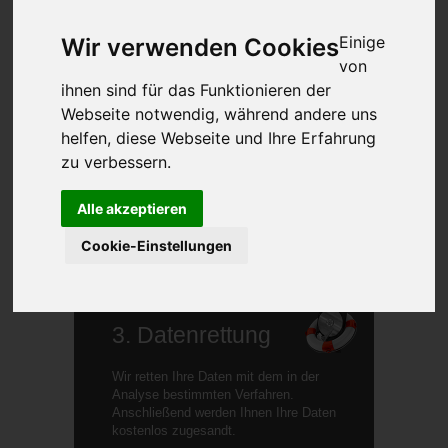
Hinweis zur kostenlosen Abholung!
Mehr erfahren...
Einige
Wir verwenden Cookies
von
ihnen sind für das Funktionieren der
2. Analyse
Webseite notwendig, während andere uns
helfen, diese Webseite und Ihre Erfahrung
In der Analyse suchen unsere
Datenretter nach der Ursache des
zu verbessern.
Datenverlusts und einer Lösung, um
die Daten zu retten. In vielen Fällen
Alle akzeptieren
können wir bereits in diesem Schritt
Ihre Daten retten.
Cookie-Einstellungen
Mehr erfahren...
3. Datenrettung
Wir retten Ihre Daten mit dem in der
Analyse bestimmten Verfahren.
Anschließend werden Ihnen Ihre Daten
kostenlos zugesandt.