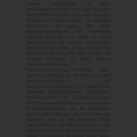
unseren RAID-Experten für NAS-
Datenwiederherstellung sitzt jeder Handgriff.
Wenn nichts mehr geht, dann kann der ganze
Betrieb zum Stehen kommen. In derartigen
Situationen ist guter Rat teuer.
Selbstrettungsversuche mit kostenloser
Software gehen oft nach hinten los. Keine
Herausforderung ist unserem fachkundigen
Serviceteam zu schwer. Andere Unternehmen
lassen Ihre MAC und PC Fälle oftmals von
unseren Technikern für RAID Rebuild,
Datenwiederherstellung,
Dateiwiederherstellung, Festplatten retten,
wenn Not am Mann ist. Wir stellen uns allen
Systemanforderungen und
Gesamtherausforderungen in den wesentlichen
Bereichen Harddisk-Recovery, Data-Restore,
File-Restorement und Festplattenrettungen.
RAID-Dateiwiederherstellungen bei sämtlichen
PC-Speicherverlusten und die Festplatten-
Datenwiederherstellung sind herausfordernde
Aufgaben. Egal ob, ein kompletter MAC-
Datensatzverlust auf Netzwerkspeichern oder
Komplettausfälle von Datenservern vorliegen –
unsere kompetenten Mitarbeiter helfen gerne.