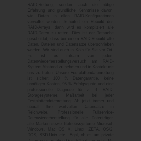
RAID-Rettung, sondern auch die nötige
Erfahrung und gründliche Kenntnisse davon,
wie Daten in allen RAID-Konfigurationen
verwaltet werden. Scheitert ein Rebuild des
RAID-Arrays, dann wird es kompliziert alle
RAID-Daten zu retten. Dies ist der Tatsache
geschuldet, dass bei einem RAID-Rebuild alte
Daten, Dateien und Datensätze überschrieben
werden. Wir sind auch in
Köln
für Sie vor Ort.
Es ist es ratsam von jedem
Datenwiederherstellungsversuch am RAID-
System Abstand zu nehmen und in Kontakt mit
uns zu treten. Unsere Festplattendatenrettung
ist sicher: 100 % Datengarantie, keine
unnötigen Kosten, 95 % Erfolgsquote und eine
professionelle Diagnose für z. B. RAID-
Storagesysteme. Maßarbeit bei jeder
Festplattendatenrettung: Ab jetzt immer und
überall Ihre wertvollen Datensätze in
Reichweite. Professionelle Fullservice-
Datenwiederherstellung für alle Datenträger,
alle Marken sowie Betriebssysteme Microsoft
Windows, Mac OS X, Linux, ZETA, OS/2,
DOS, BSD-Unix etc.: Egal, ob es um private
Daten oder wichtige Geschäftsdaten geht. Mit