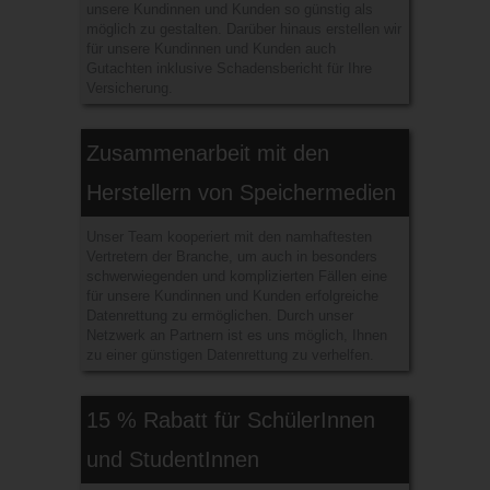
unsere Kundinnen und Kunden so günstig als
möglich zu gestalten. Darüber hinaus erstellen wir
für unsere Kundinnen und Kunden auch
Gutachten inklusive Schadensbericht für Ihre
Versicherung.
Zusammenarbeit mit den
Herstellern von Speichermedien
Unser Team kooperiert mit den namhaftesten
Vertretern der Branche, um auch in besonders
schwerwiegenden und komplizierten Fällen eine
für unsere Kundinnen und Kunden erfolgreiche
Datenrettung zu ermöglichen. Durch unser
Netzwerk an Partnern ist es uns möglich, Ihnen
zu einer günstigen Datenrettung zu verhelfen.
15 % Rabatt für SchülerInnen
und StudentInnen