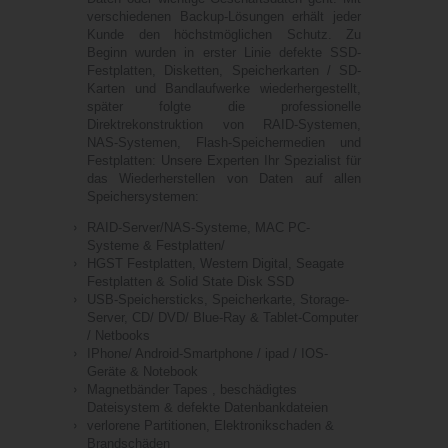
verschiedenen Backup-Lösungen erhält jeder
Kunde den höchstmöglichen Schutz. Zu
Beginn wurden in erster Linie defekte SSD-
Festplatten, Disketten, Speicherkarten / SD-
Karten und Bandlaufwerke wiederhergestellt,
später folgte die professionelle
Direktrekonstruktion von RAID-Systemen,
NAS-Systemen, Flash-Speichermedien und
Festplatten: Unsere Experten Ihr Spezialist für
das Wiederherstellen von Daten auf allen
Speichersystemen:
RAID-Server/NAS-Systeme, MAC PC-
Systeme & Festplatten/
HGST Festplatten, Western Digital, Seagate
Festplatten & Solid State Disk SSD
USB-Speichersticks, Speicherkarte, Storage-
Server, CD/ DVD/ Blue-Ray & Tablet-Computer
/ Netbooks
IPhone/ Android-Smartphone / ipad / IOS-
Geräte & Notebook
Magnetbänder Tapes , beschädigtes
Dateisystem & defekte Datenbankdateien
verlorene Partitionen, Elektronikschaden &
Brandschäden