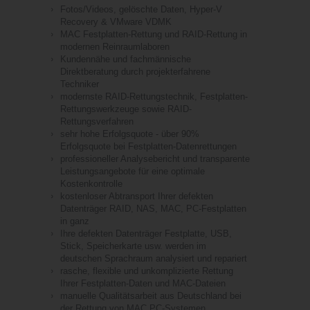
Fotos/Videos, gelöschte Daten, Hyper-V
Recovery & VMware VDMK
MAC Festplatten-Rettung und RAID-Rettung in
modernen Reinraumlaboren
Kundennähe und fachmännische
Direktberatung durch projekterfahrene
Techniker
modernste RAID-Rettungstechnik, Festplatten-
Rettungswerkzeuge sowie RAID-
Rettungsverfahren
sehr hohe Erfolgsquote - über 90%
Erfolgsquote bei Festplatten-Datenrettungen
professioneller Analysebericht und transparente
Leistungsangebote für eine optimale
Kostenkontrolle
kostenloser Abtransport Ihrer defekten
Datenträger RAID, NAS, MAC, PC-Festplatten
in ganz
Ihre defekten Datenträger Festplatte, USB,
Stick, Speicherkarte usw. werden im
deutschen Sprachraum analysiert und repariert
rasche, flexible und unkomplizierte Rettung
Ihrer Festplatten-Daten und MAC-Dateien
manuelle Qualitätsarbeit aus Deutschland bei
der Rettung von MAC PC-Systemen