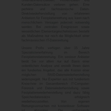
Unternehmens-Dateien, Firmen-Daten und
Kunden-Datensätze verloren gehen. Eine
perfekte und fachmännische Daten-
Direktwiederherstellung von erfahrenen
Anbietern für Festplattenrettung aus kann nach
menschlichem Versagen jederzeit notwendig
werden. Bei zentralen Ereignissen sowie
wesentlichen Elementargeschehnissen besteht
als Maßnahme nur noch die Möglichkeit einer
fachmännischen IT-Datenrettung.
Unsere Profis verfügen über 15 Jahre
Spezialistenerfahrung im Bereich
Festplattendatenrettung. Ein seriöser Anbieter
berät Sie vor allem nur auf Basis einer
ordentlichen Analyse und erstellt Ihnen dann
ein fundiertes Angebot, das alle Kosten einer
möglichen RAID-Datenwiederherstellung
widerspiegelt. Nur Experten aus mit fundiertem
Know-how im Gesamtbereich IT-Computer-
Forensik und Datenwiederherstellung sowie
Festplattenwiederherstellung sind dazu fähig
Speicherdatensätze erfolgreich
wiederherzustellen. Von eigenen
Rettungsversuchen mit kostenloser Software
ist abzuraten. Die umfassende